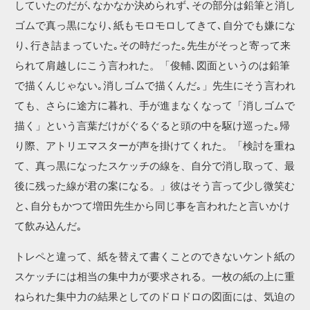
していたのだが､なかなか決められず､その部分は鉛筆と消し
ゴムで真っ黒になり､紙もモロモロしてきて､自分でも嫌にな
り､行き詰まっていた｡その時だった｡先生がそっと寄って来
られて肩越しにこう言われた。「俊輔､図面というのは鉛筆
で描くんじゃない｡消しゴムで描くんだ｡」先生にそう言われ
ても、さらに途方に暮れ、手が進まなくなって「消しゴムで
描く」という言葉だけがぐるぐると頭の中を駆け巡った｡帰
り際、アトリエマスターが声を掛けてくれた。「検討を重ね
て、真っ黒になったスケッチの線を、自分で消し取って、最
後に残った線が君の案になる。」彼はそう言って少し微笑む
と､自分もかつて増田先生から同じ事を言われたと言いかけ
て飲み込んだ｡
トレペと違って、紙を替えて書くことのできないケント紙の
スケッチには相当の集中力が要求される。一枚の紙の上に重
ねられた集中力の結果としてのドロドロの図面には、気迫の