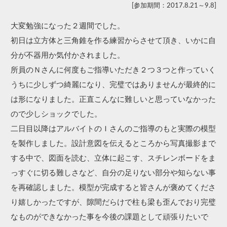
参加期間：2017.8.21～9.8
大変勉強になった２週間でした。
初日は立方体と三角錐を作る練習からさせて頂き、いかに自
分が不器用か気付かされました。
所員のＮさんに何度もご指導いただき２つ３つと作っていく
うちに少しずつ綺麗になり、完璧ではありませんが最終的に
は形になりました。正直こんなに難しいと思っていなかった
ので少しショックでした。
二日目以降はアルバイトのＩさんのご指導のもと実際の模型
を製作しました。設計意図を伝えるところから写真撮影まで
する中で、図面を読む、立体に起こす、スチレンボードをま
っすぐに切る難しさなど、自分の足りない部分や知らない事
を再確認しました。模型が完成すると皆さんが褒めてくださ
り嬉しかったですが、隙間だらけで柱も梁も歪んでおり完璧
なものができなかった事を今後の課題として頑張りたいで