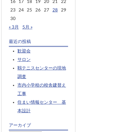
16
17
18
19
20
21
22
23
24
25
26
27
28
29
30
« 3月
5月 »
最近の投稿
歓迎会
サロン
靱テニスセンターの現地
調査
市内小学校の校舎建替え
工事
住まい情報センター 基
本設計
アーカイブ