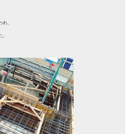
われ、
た。