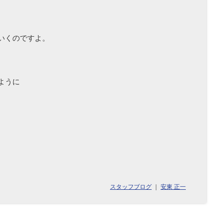
いくのですよ。
ように
スタッフブログ
｜
安東 正一