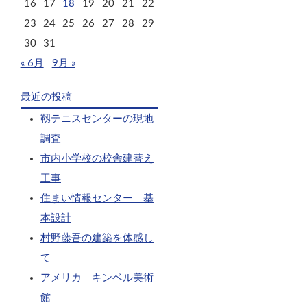
16
17
18
19
20
21
22
23
24
25
26
27
28
29
30
31
« 6月
9月 »
最近の投稿
靱テニスセンターの現地
調査
市内小学校の校舎建替え
工事
住まい情報センター 基
本設計
村野藤吾の建築を体感し
て
アメリカ キンベル美術
館