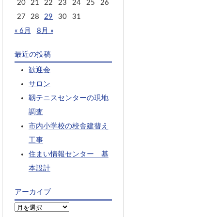
20
21
22
23
24
25
26
27
28
29
30
31
« 6月
8月 »
最近の投稿
歓迎会
サロン
靱テニスセンターの現地
調査
市内小学校の校舎建替え
工事
住まい情報センター 基
本設計
アーカイブ