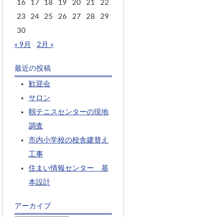
16
17
18
19
20
21
22
23
24
25
26
27
28
29
30
« 9月
2月 »
最近の投稿
歓迎会
サロン
靱テニスセンターの現地
調査
市内小学校の校舎建替え
工事
住まい情報センター 基
本設計
アーカイブ