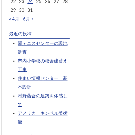
22
23
24
25
26
27
28
29
30
31
« 4月
6月 »
最近の投稿
靱テニスセンターの現地
調査
市内小学校の校舎建替え
工事
住まい情報センター 基
本設計
村野藤吾の建築を体感し
て
アメリカ キンベル美術
館