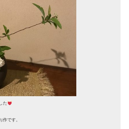
した
。
お作です。