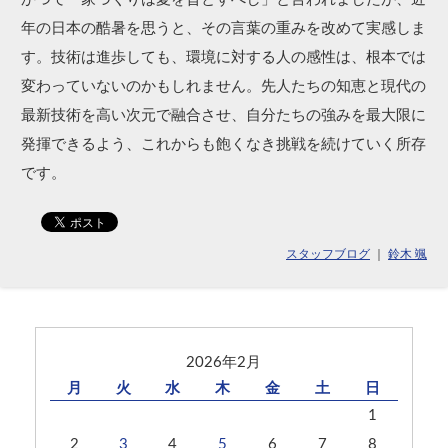
年の​日本の​酷暑を​思うと、​その​言葉の​重みを​改めて​実感しま
す。​技術は​進歩しても、​環境に​対する​人の​感性は、​根本では​
変わっていないのかもしれません。​先人たちの​知恵と​現代の​
最新技術を​高い​次元で​融合させ、​自分たちの​強みを​最大限に​
発揮できるよう、​これからも​飽くなき挑戦を​続けていく​所存
です。​
スタッフブログ
｜
鈴木 颯
2026年2月
月
火
水
木
金
土
日
1
2
3
4
5
6
7
8