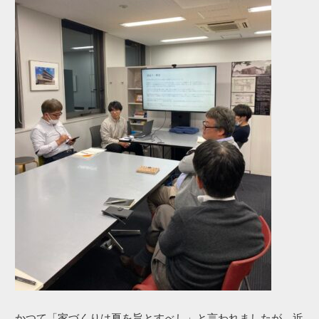
かつて​「家づくりは​夏を​旨と​すべし」と​言われましたが、​近