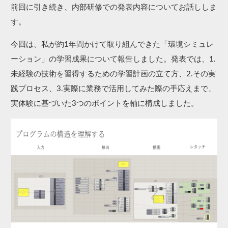
前回に​引き​続き、​内部​研修での​発表内容に​ついて​お話ししま
す。​
今回は、​私が​約1年間かけて​取り​組ん​できた​「環境シミュレ
ーション」の​学習成果に​ついて​報告しました。​発表では、1.​
未経験の​技術を​習得する​ための​学習計画の​立て​方、​2.その​実
践プロセス、​​3.実際に​業務で​活用してみた​際の​手応えまで、​
実体験に​基づいた​3つの​ポイントを​軸に​構成しました。​