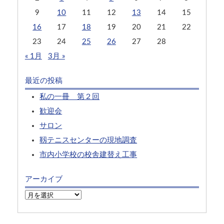
9
10
11
12
13
14
15
16
17
18
19
20
21
22
23
24
25
26
27
28
« 1月
3月 »
最近の投稿
私の一冊 第２回
歓迎会
サロン
靱テニスセンターの現地調査
市内小学校の校舎建替え工事
アーカイブ