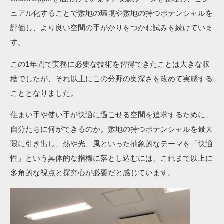
ュアル化する​ことで​敷地の​環境や​敷地の​持つポテンシャルを​​
評価し、より良い空間の手がかりをつかむ試みを​続けていま
す。​
この​1年間で​実務に​必要な​技術を​習得できた​ことは​大きな​収
穫でしたが、​それ以上に​この​分野の​奥深さを​改めて​実感する​
こととなりました。​
住まい​手や​使い手が​快適に​過ごせる​空間を​追求する​ために、​
自分たちに​何が​できるのか。​敷地の​持つポテンシャルを​最大
限に​引き出し、​熱や光、​風と​いった​抽象的な​テーマを​「快適
性」と​いう​具体的な​指標に​落とし込むには、​これまで​以上に​
多角的な​視点と​探究心が​必要だと​感じています。​