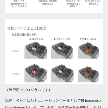
（練習用のプログラムです）
現在、​私たちは​シミュレーションツールと​して​Rhinocerosと​
Grasshopperを​活用しています。気象データを​整理し、​ビジ