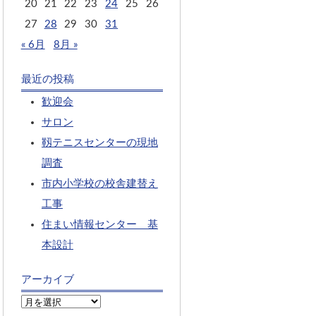
20
21
22
23
24
25
26
27
28
29
30
31
« 6月
8月 »
最近の投稿
歓迎会
サロン
靱テニスセンターの現地
調査
市内小学校の校舎建替え
工事
住まい情報センター 基
本設計
アーカイブ