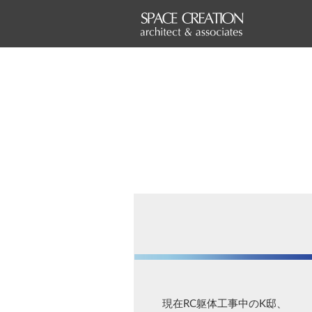
現在RC躯体工事中のK邸、