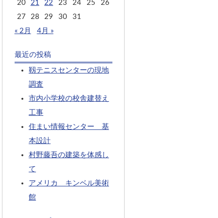
20
21
22
23
24
25
26
27
28
29
30
31
« 2月
4月 »
最近の投稿
靱テニスセンターの現地
調査
市内小学校の校舎建替え
工事
住まい情報センター 基
本設計
村野藤吾の建築を体感し
て
アメリカ キンベル美術
館